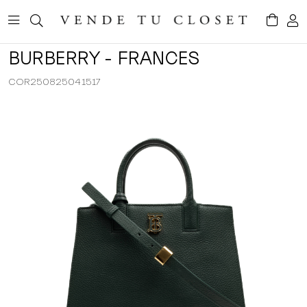
BURBERRY - FRANCES
COR250825041517