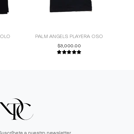
POLO
PALM ANGELS PLAYERA OSO
DO
$3,000.00
Suscríbete a nuestro newsletter.