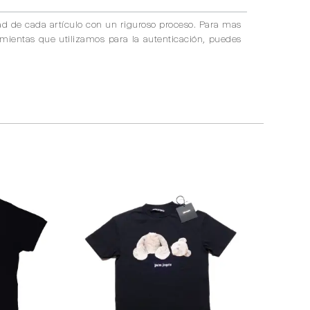
ad de cada artículo con un riguroso proceso. Para mas
amientas que utilizamos para la autenticación, puedes