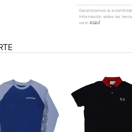
Garantizamos la autenticid
información sobre las herr
verlo
AQUÍ
RTE