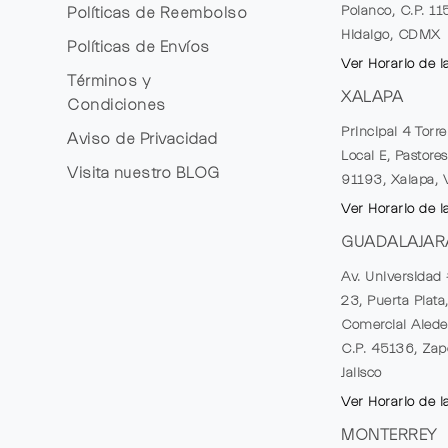
Polanco, C.P. 1
Políticas de Reembolso
Hidalgo, CDMX
Políticas de Envíos
Ver Horario de l
Términos y
XALAPA
Condiciones
Principal 4 Torr
Aviso de Privacidad
Local E, Pastores
Visita nuestro
BLOG
91193, Xalapa, 
Ver Horario de l
GUADALAJAR
Av. Universidad 
23, Puerta Plata
Comercial Alede
C.P. 45136, Zap
Jalisco
Ver Horario de l
MONTERREY