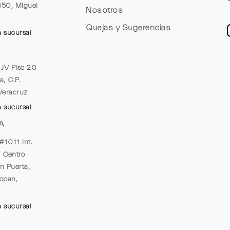
1550, Miguel
Nosotros
Quejas y Sugerencias
a sucursal
e JV Piso 20
a, C.P.
Veracruz
a sucursal
A
#1011 Int.
, Centro
n Puerta,
opan,
a sucursal