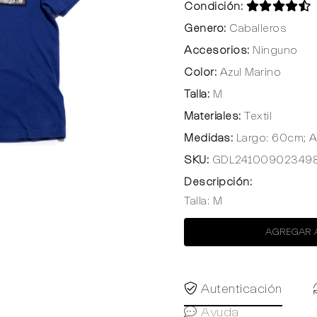
Condición:
Genero:
Caballeros
Accesorios:
Ninguno
Color:
Azul Marino
Talla:
M
Materiales:
Textil
Medidas:
Largo: 60cm; 
SKU:
GDL24100902349
Descripción:
Talla: M
AGREGAR 
Autenticación
Ayuda