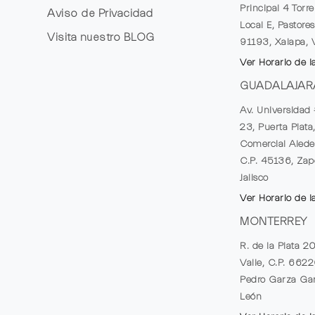
Principal 4 Torr
Aviso de Privacidad
Local E, Pastores
Visita nuestro
BLOG
91193, Xalapa, 
Ver Horario de l
GUADALAJAR
Av. Universidad 
23, Puerta Plata
Comercial Alede
C.P. 45136, Zap
Jalisco
Ver Horario de l
MONTERREY
R. de la Plata 2
Valle, C.P. 662
Pedro Garza Gar
León