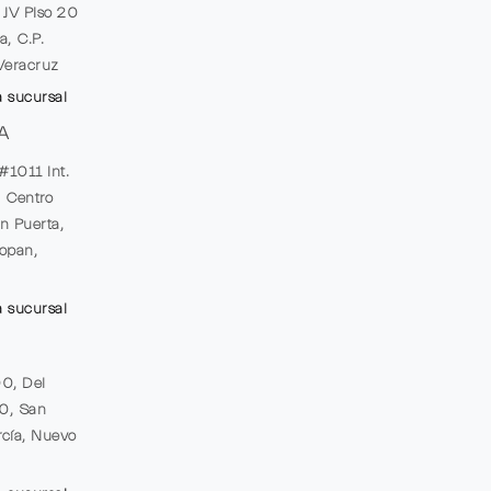
e JV Piso 20
a, C.P.
Veracruz
a sucursal
A
#1011 Int.
, Centro
n Puerta,
opan,
a sucursal
00, Del
20, San
cía, Nuevo