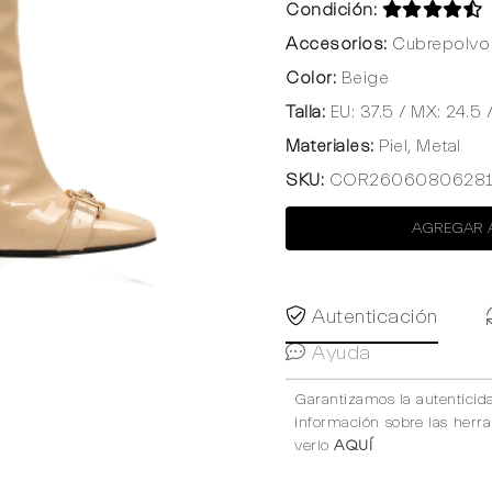
Condición:
Accesorios:
Cubrepolvo 
Color:
Beige
Talla:
EU: 37.5 / MX: 24.5 
Materiales:
Piel, Metal
SKU:
COR26060806281
AGREGAR 
Autenticación
Ayuda
Garantizamos la autenticid
información sobre las herr
verlo
AQUÍ