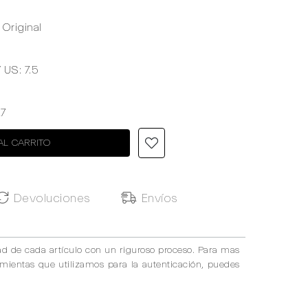
Original
/ US: 7.5
7
AL CARRITO
Devoluciones
Envíos
ad de cada artículo con un riguroso proceso. Para mas
amientas que utilizamos para la autenticación, puedes