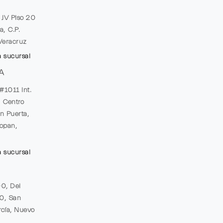
e JV Piso 20
a, C.P.
Veracruz
a sucursal
A
#1011 Int.
, Centro
n Puerta,
opan,
a sucursal
00, Del
20, San
cía, Nuevo