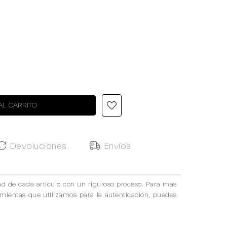
AL CARRITO
Devoluciones
Envíos
ad de cada artículo con un riguroso proceso. Para mas
amientas que utilizamos para la autenticación, puedes