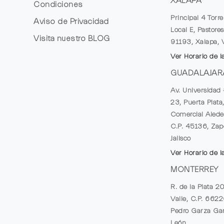
XALAPA
Condiciones
Principal 4 Torr
Aviso de Privacidad
Local E, Pastores
Visita nuestro
BLOG
91193, Xalapa, 
Ver Horario de l
GUADALAJAR
Av. Universidad 
23, Puerta Plata
Comercial Alede
C.P. 45136, Zap
Jalisco
Ver Horario de l
MONTERREY
R. de la Plata 2
Valle, C.P. 662
Pedro Garza Gar
León