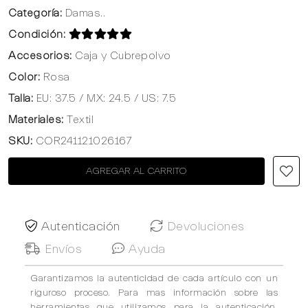
Categoría:
Damas..
Condición:
Accesorios:
Caja y Cubrepolvo
Color:
Rosa
Talla:
EU: 37.5 / MX: 24.5 / US: 7.5
Materiales:
Textil
SKU:
COR241121026167
AGREGAR AL CARRITO
Autenticación
Devoluciones
Envíos
Ayuda
Garantizamos la autenticidad de cada artículo con un
riguroso proceso. Para mas información sobre las
herramientas que utilizamos para la autenticación,