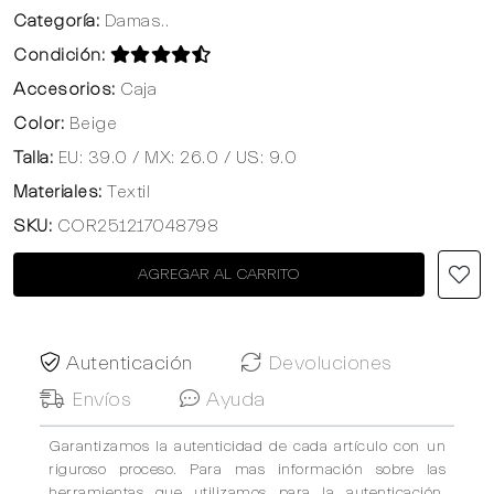
Categoría:
Damas..
Condición:
Accesorios:
Caja
Color:
Beige
Talla:
EU: 39.0 / MX: 26.0 / US: 9.0
Materiales:
Textil
SKU:
COR251217048798
AGREGAR AL CARRITO
Autenticación
Devoluciones
Envíos
Ayuda
Garantizamos la autenticidad de cada artículo con un
riguroso proceso. Para mas información sobre las
herramientas que utilizamos para la autenticación,