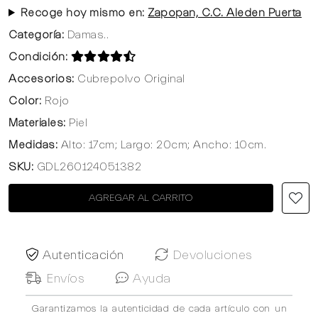
Recoge hoy mismo en:
Zapopan, C.C. Aleden Puerta
Categoría:
Damas..
Condición:
Accesorios:
Cubrepolvo Original
Color:
Rojo
Materiales:
Piel
Medidas:
Alto: 17cm; Largo: 20cm; Ancho: 10cm.
SKU:
GDL260124051382
AGREGAR AL CARRITO
Autenticación
Devoluciones
Envíos
Ayuda
Garantizamos la autenticidad de cada artículo con un