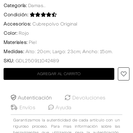
Categoría:
Damas..
Condición:
Accesorios:
Cubrepolvo Original
Color:
Rojo
Materiales:
Piel
Medidas:
Alto: 20cm; Largo: 23cm; Ancho: 15cm.
SKU:
GDL250911042489
AGREGAR AL CARRITO
Autenticación
Devoluciones
Envíos
Ayuda
Garantizamos la autenticidad de cada artículo con un
riguroso proceso. Para mas información sobre las
herramientas que utilizamos para la autenticación,