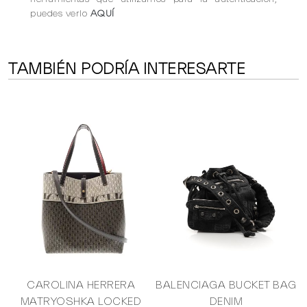
puedes verlo
AQUÍ
TAMBIÉN PODRÍA INTERESARTE
I
CAROLINA HERRERA
BALENCIAGA BUCKET BAG
MATRYOSHKA LOCKED
DENIM