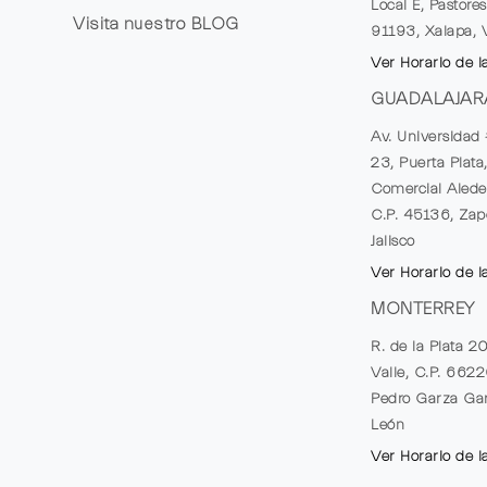
Local E, Pastores
Visita nuestro
BLOG
91193, Xalapa, 
Ver Horario de l
GUADALAJAR
Av. Universidad 
23, Puerta Plata
Comercial Alede
C.P. 45136, Zap
Jalisco
Ver Horario de l
MONTERREY
R. de la Plata 2
Valle, C.P. 662
Pedro Garza Gar
León
Ver Horario de l