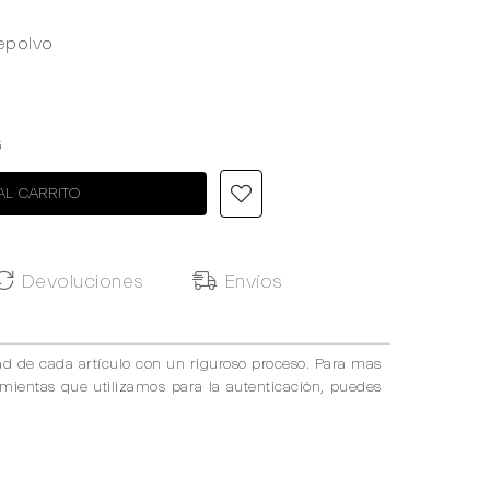
epolvo
6
AL CARRITO
Devoluciones
Envíos
ad de cada artículo con un riguroso proceso. Para mas
amientas que utilizamos para la autenticación, puedes