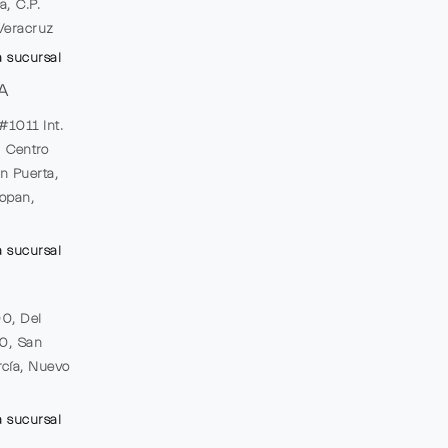
a, C.P.
Veracruz
a sucursal
A
#1011 Int.
, Centro
n Puerta,
opan,
a sucursal
00, Del
20, San
cía, Nuevo
a sucursal