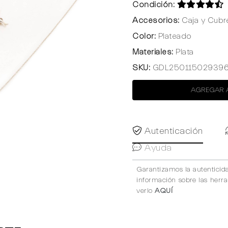
Condición:
Accesorios:
Caja y Cubr
Color:
Plateado
Materiales:
Plata
SKU:
GDL25011502939
AGREGAR 
Autenticación
Ayuda
Garantizamos la autenticid
información sobre las herr
verlo
AQUÍ