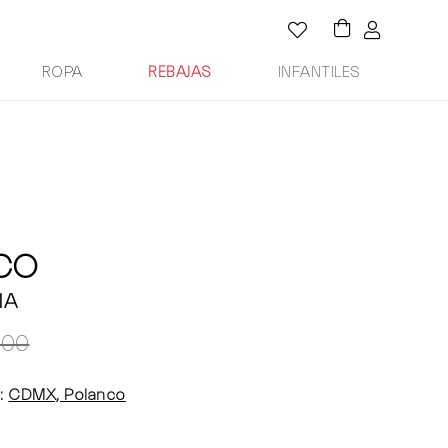
ROPA
REBAJAS
INFANTILES
 CO
IA
000
:
CDMX, Polanco