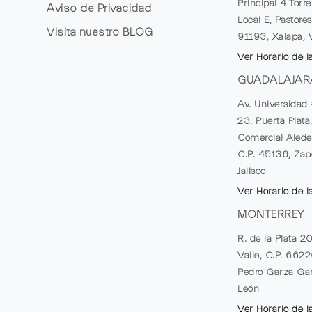
Principal 4 Torr
Aviso de Privacidad
Local E, Pastores
Visita nuestro
BLOG
91193, Xalapa, 
Ver Horario de l
GUADALAJAR
Av. Universidad 
23, Puerta Plata
Comercial Alede
C.P. 45136, Zap
Jalisco
Ver Horario de l
MONTERREY
R. de la Plata 2
Valle, C.P. 662
Pedro Garza Gar
León
Ver Horario de l