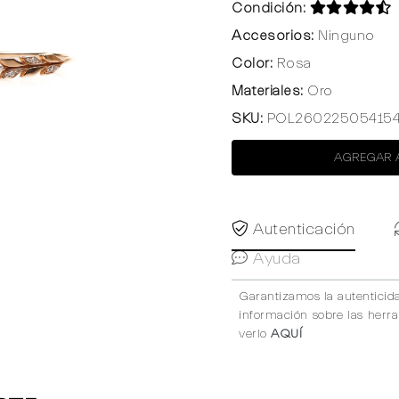
Condición:
Accesorios:
Ninguno
Color:
Rosa
Materiales:
Oro
SKU:
POL26022505415
AGREGAR 
Autenticación
Ayuda
Garantizamos la autenticid
información sobre las herr
verlo
AQUÍ