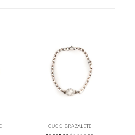
E
GUCCI BRAZALETE
H