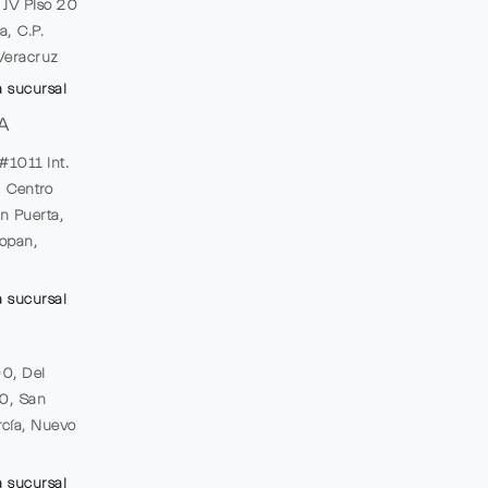
e JV Piso 20
a, C.P.
Veracruz
a sucursal
A
#1011 Int.
, Centro
n Puerta,
opan,
a sucursal
00, Del
20, San
cía, Nuevo
a sucursal