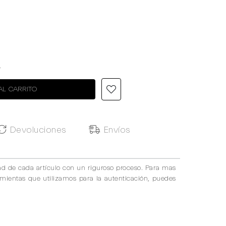
4
AL CARRITO
Devoluciones
Envíos
ad de cada artículo con un riguroso proceso. Para mas
amientas que utilizamos para la autenticación, puedes