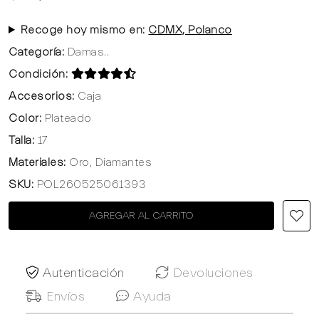
Recoge hoy mismo en:
CDMX, Polanco
Categoría:
Damas..
Condición:
Accesorios:
Caja
Color:
Plateado
Talla:
17
Materiales:
Oro, Diamantes
SKU:
POL260525061393
AGREGAR AL CARRITO
Autenticación
Devoluciones
Envíos
Ayuda