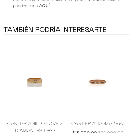
puedes verlo
AQUÍ
TAMBIÉN PODRÍA INTERESARTE
CARTIER ANILLO LOVE 3
CARTIER ALIANZA 1895
C
S
DIAMANTES ORO
$15,000.00
$22,000.00