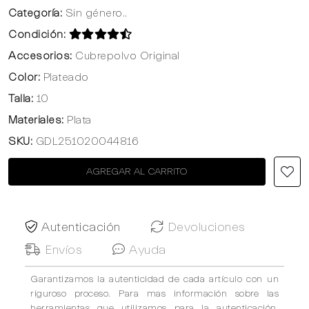
Categoría:
Sin género..
Condición:
Accesorios:
Cubrepolvo Original
Color:
Plateado
Talla:
10
Materiales:
Plata
SKU:
GDL251020044816
AGREGAR AL CARRITO
Autenticación
Devoluciones
Envíos
Ayuda
Garantizamos la autenticidad de cada artículo con un
riguroso proceso. Para mas información sobre las
herramientas que utilizamos para la autenticación,