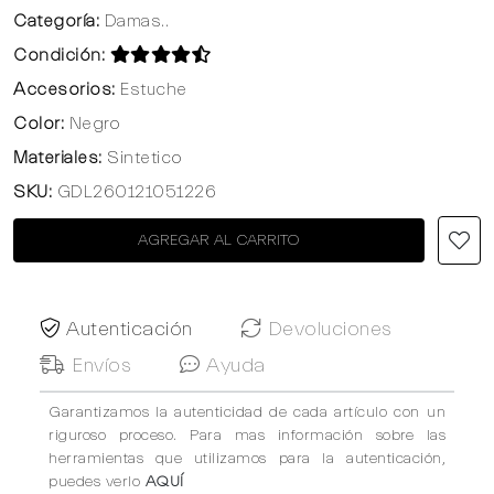
Categoría:
Damas..
Condición:
Accesorios:
Estuche
Color:
Negro
Materiales:
Sintetico
SKU:
GDL260121051226
AGREGAR AL CARRITO
Autenticación
Devoluciones
Envíos
Ayuda
Garantizamos la autenticidad de cada artículo con un
riguroso proceso. Para mas información sobre las
herramientas que utilizamos para la autenticación,
puedes verlo
AQUÍ