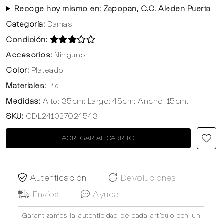
Recoge hoy mismo en:
Zapopan, C.C. Aleden Puerta
Categoría:
Damas..
Condición:
Accesorios:
Ninguno
Color:
Plateado
Materiales:
Piel
Medidas:
Alto: 35cm; Largo: 45cm; Ancho: 15cm.
SKU:
GDL241027024543
AGREGAR AL CARRITO
Autenticación
Devoluciones
Envíos
Ayuda
Garantizamos la autenticidad de cada artículo con un