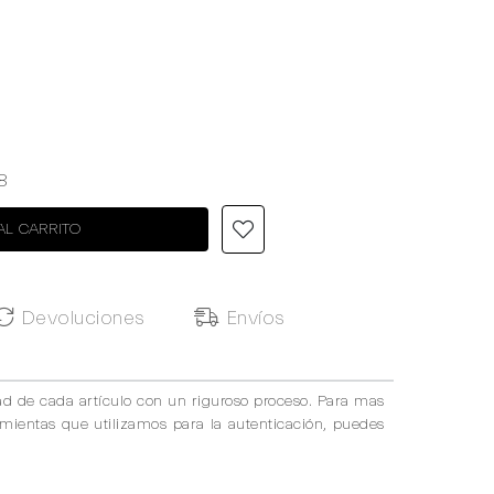
8
AL CARRITO
Devoluciones
Envíos
ad de cada artículo con un riguroso proceso. Para mas
amientas que utilizamos para la autenticación, puedes