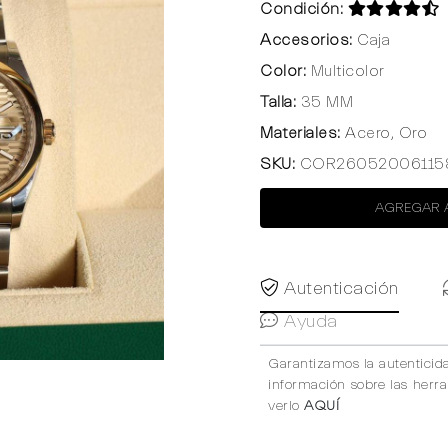
Condición:
Accesorios:
Caja
Color:
Multicolor
Talla:
35 MM
Materiales:
Acero, Oro
SKU:
COR26052006115
AGREGAR 
Autenticación
Ayuda
Garantizamos la autenticid
información sobre las herr
verlo
AQUÍ