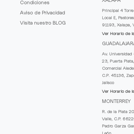
XALAPA
Condiciones
Principal 4 Torr
Aviso de Privacidad
Local E, Pastores
Visita nuestro
BLOG
91193, Xalapa, 
Ver Horario de l
GUADALAJAR
Av. Universidad 
23, Puerta Plata
Comercial Alede
C.P. 45136, Zap
Jalisco
Ver Horario de l
MONTERREY
R. de la Plata 2
Valle, C.P. 662
Pedro Garza Gar
León