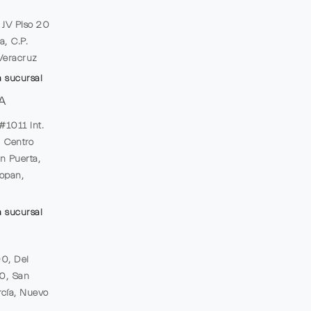
e JV Piso 20
a, C.P.
Veracruz
a sucursal
A
#1011 Int.
, Centro
n Puerta,
opan,
a sucursal
00, Del
20, San
cía, Nuevo