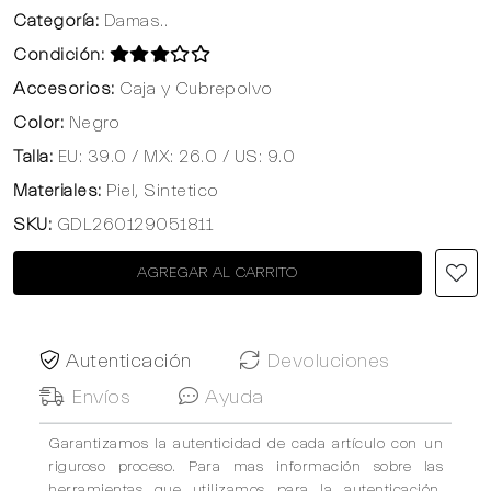
Categoría:
Damas..
Condición:
Accesorios:
Caja y Cubrepolvo
Color:
Negro
Talla:
EU: 39.0 / MX: 26.0 / US: 9.0
Materiales:
Piel, Sintetico
SKU:
GDL260129051811
AGREGAR AL CARRITO
Autenticación
Devoluciones
Envíos
Ayuda
Garantizamos la autenticidad de cada artículo con un
riguroso proceso. Para mas información sobre las
herramientas que utilizamos para la autenticación,