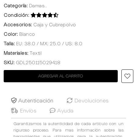
Categoría:
Damas..
Condición:
Accesorios:
Caja y Cubrepolvo
Color:
Blanco
Talla:
EU: 38.0 / MX: 25.0 / US: 8.0
Materiales:
Textil
SKU:
GDL250115029418
AGREGAR AL CARRITO
Autenticación
Devoluciones
Envíos
Ayuda
Garantizamos la autenticidad de cada artículo con un
riguroso proceso. Para mas información sobre las
herramientas que utilizamos para la autenticación,