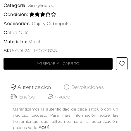
Categoría:
Sin género..
Condición:
Accesorios:
Caja y Cubrepolvo
Color:
Café
Materiales:
Metal
SKU:
GDL241115025833
AGREGAR AL CARRITO
Autenticación
Devoluciones
Envíos
Ayuda
Garantizamos la autenticidad de cada artículo con un
riguroso proceso. Para mas información sobre las
herramientas que utilizamos para la autenticación,
puedes verlo
AQUÍ