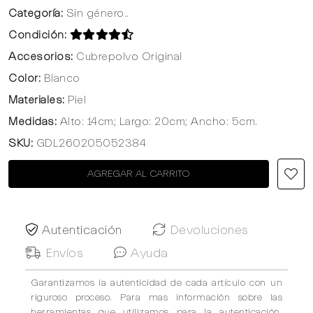
Categoría:
Sin género..
Condición:
Accesorios:
Cubrepolvo Original
Color:
Blanco
Materiales:
Piel
Medidas:
Alto: 14cm; Largo: 20cm; Ancho: 5cm.
SKU:
GDL260205052384
AGREGAR AL CARRITO
Autenticación
Devoluciones
Envíos
Ayuda
Garantizamos la autenticidad de cada artículo con un
riguroso proceso. Para mas información sobre las
herramientas que utilizamos para la autenticación,