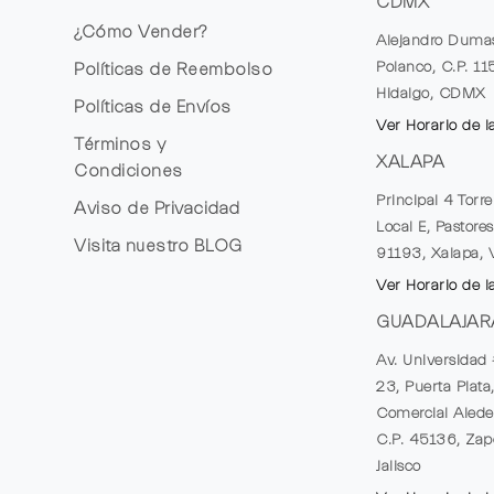
CDMX
¿Cómo Vender?
Alejandro Duma
Polanco, C.P. 1
Políticas de Reembolso
Hidalgo, CDMX
Políticas de Envíos
Ver Horario de l
Términos y
XALAPA
Condiciones
Principal 4 Torr
Aviso de Privacidad
Local E, Pastores
Visita nuestro
BLOG
91193, Xalapa, 
Ver Horario de l
GUADALAJAR
Av. Universidad 
23, Puerta Plata
Comercial Alede
C.P. 45136, Zap
Jalisco