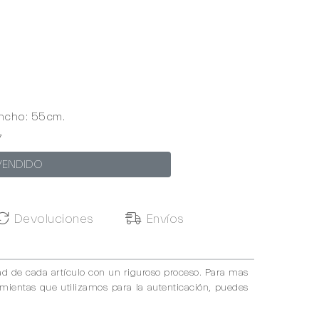
ncho: 55cm.
7
VENDIDO
Devoluciones
Envíos
ad de cada artículo con un riguroso proceso. Para mas
amientas que utilizamos para la autenticación, puedes