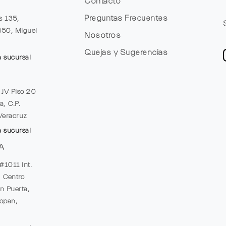
Contacto
Preguntas Frecuentes
s 135,
1550, Miguel
Nosotros
Quejas y Sugerencias
a sucursal
e JV Piso 20
a, C.P.
Veracruz
a sucursal
A
#1011 Int.
, Centro
n Puerta,
opan,