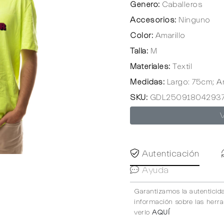
Genero:
Caballeros
Accesorios:
Ninguno
Color:
Amarillo
Talla:
M
Materiales:
Textil
Medidas:
Largo: 75cm; A
SKU:
GDL25091804293
Autenticación
Ayuda
Garantizamos la autenticid
información sobre las herr
verlo
AQUÍ