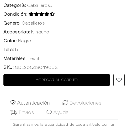
Categoría:
Caballeros..
Condición:
Genero:
Caballeros
Accesorios:
Ninguno
Color:
Negro
Talla:
5
Materiales:
Textil
SKU:
GDL251218049003
AGREGAR AL CARRITO
Autenticación
Devoluciones
Envíos
Ayuda
Garantizamos la autenticidad de cada artículo con un