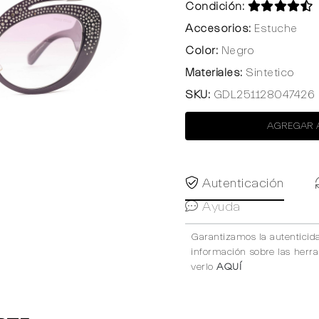
Condición:
Accesorios:
Estuche
Color:
Negro
Materiales:
Sintetico
SKU:
GDL251128047426
AGREGAR 
Autenticación
Ayuda
Garantizamos la autenticid
información sobre las herr
verlo
AQUÍ