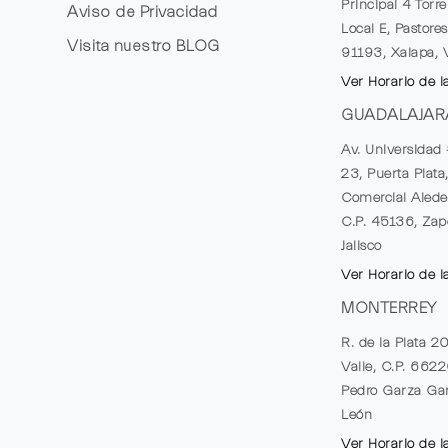
Principal 4 Torr
Aviso de Privacidad
Local E, Pastores
Visita nuestro
BLOG
91193, Xalapa, 
Ver Horario de l
GUADALAJAR
Av. Universidad 
23, Puerta Plata
Comercial Alede
C.P. 45136, Zap
Jalisco
Ver Horario de l
MONTERREY
R. de la Plata 2
Valle, C.P. 662
Pedro Garza Gar
León
Ver Horario de l