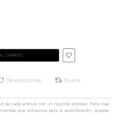
AL CARRITO
Devoluciones
Envíos
ad de cada artículo con un riguroso proceso. Para mas
amientas que utilizamos para la autenticación, puedes