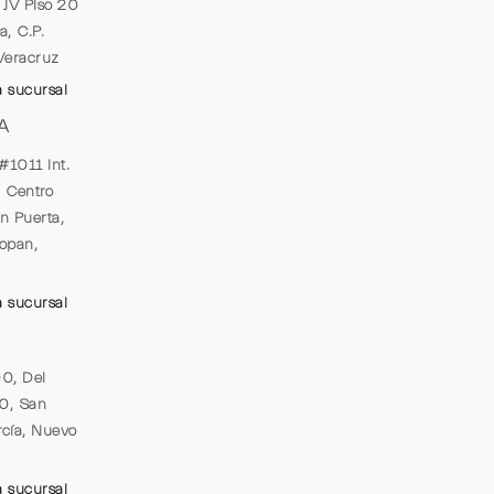
e JV Piso 20
a, C.P.
Veracruz
a sucursal
A
#1011 Int.
, Centro
n Puerta,
opan,
a sucursal
00, Del
20, San
cía, Nuevo
a sucursal