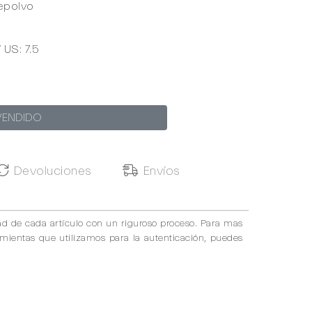
epolvo
/ US: 7.5
VENDIDO
Devoluciones
Envíos
ad de cada artículo con un riguroso proceso. Para mas
amientas que utilizamos para la autenticación, puedes