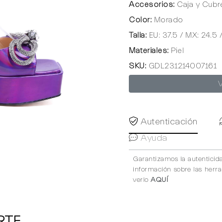
Accesorios:
Caja y Cubr
Color:
Morado
Talla:
EU: 37.5 / MX: 24.5 
Materiales:
Piel
SKU:
GDL231214007161
Autenticación
Ayuda
Garantizamos la autenticid
información sobre las herr
verlo
AQUÍ
RTE