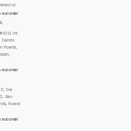
Veracruz
a sucursal
A
#1011 Int.
, Centro
n Puerta,
opan,
a sucursal
00, Del
20, San
cía, Nuevo
a sucursal