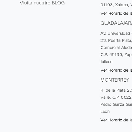
Visita nuestro
BLOG
91193, Xalapa, 
Ver Horario de l
GUADALAJAR
Av. Universidad 
23, Puerta Plata
Comercial Alede
C.P. 45136, Zap
Jalisco
Ver Horario de l
MONTERREY
R. de la Plata 2
Valle, C.P. 662
Pedro Garza Gar
León
Ver Horario de l