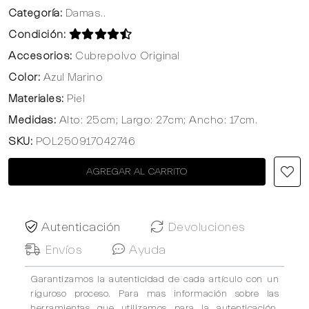
Categoría:
Damas..
Condición:
Accesorios:
Cubrepolvo Original
Color:
Azul Marino
Materiales:
Piel
Medidas:
Alto: 25cm; Largo: 27cm; Ancho: 17cm.
SKU:
POL250917042746
AGREGAR AL CARRITO
Autenticación
Devoluciones
Envíos
Ayuda
Garantizamos la autenticidad de cada artículo con un
riguroso proceso. Para mas información sobre las
herramientas que utilizamos para la autenticación,