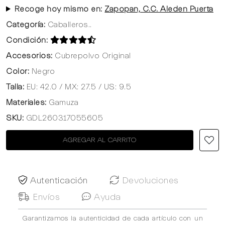
Recoge hoy mismo en:
Zapopan, C.C. Aleden Puerta
Categoría:
Caballeros..
Condición:
Accesorios:
Cubrepolvo Original
Color:
Negro
Talla:
EU: 42.0 / MX: 27.5 / US: 9.5
Materiales:
Gamuza
SKU:
GDL260317055605
AGREGAR AL CARRITO
Autenticación
Devoluciones
Envíos
Ayuda
Garantizamos la autenticidad de cada artículo con un