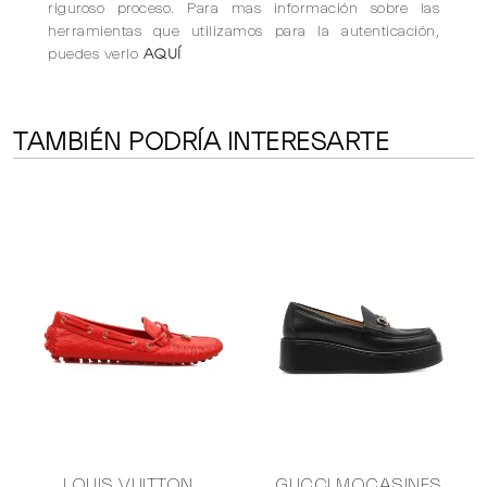
riguroso proceso. Para mas información sobre las
herramientas que utilizamos para la autenticación,
puedes verlo
AQUÍ
TAMBIÉN PODRÍA INTERESARTE
LOUIS VUITTON
GUCCI MOCASINES