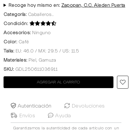
Recoge hoy mismo en:
Zapopan, C.C. Aleden Puerta
Categoría:
Caballeros..
Condición:
Accesorios:
Ninguno
Color:
Café
Talla:
EU: 46.0 / MX: 29.5 / US: 11.5
Materiales:
Piel, Gamuza
SKU:
GDL250611036911
AGREGAR AL CARRITO
Autenticación
Devoluciones
Envíos
Ayuda
Garantizamos la autenticidad de cada artículo con un