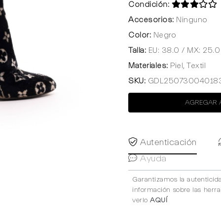
Condición:
Accesorios:
Ninguno
Color:
Negro
Talla:
EU: 38.0 / MX: 25.0
Materiales:
Piel, Textil
SKU:
GDL25073004018
AGREGAR 
Autenticación
Ayuda
Garantizamos la autenticid
información sobre las herr
verlo
AQUÍ