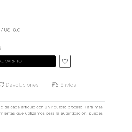
 / US: 8.0
3
AL CARRITO
Devoluciones
Envíos
ad de cada artículo con un riguroso proceso. Para mas
amientas que utilizamos para la autenticación, puedes