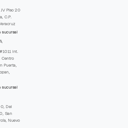
e JV Piso 20
a, C.P.
Veracruz
a sucursal
A
#1011 Int.
, Centro
n Puerta,
opan,
a sucursal
00, Del
20, San
cía, Nuevo