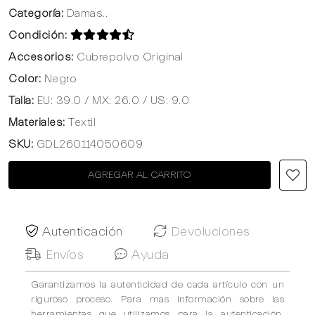
Categoría:
Damas..
Condición:
Accesorios:
Cubrepolvo Original
Color:
Negro
Talla:
EU: 39.0 / MX: 26.0 / US: 9.0
Materiales:
Textil
SKU:
GDL260114050609
AGREGAR AL CARRITO
Autenticación
Devoluciones
Envíos
Ayuda
Garantizamos la autenticidad de cada artículo con un
riguroso proceso. Para mas información sobre las
herramientas que utilizamos para la autenticación,