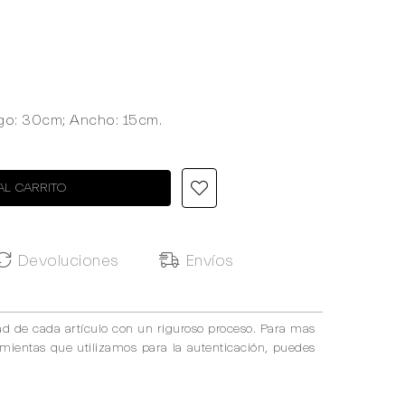
rgo: 30cm; Ancho: 15cm.
AL CARRITO
Devoluciones
Envíos
ad de cada artículo con un riguroso proceso. Para mas
amientas que utilizamos para la autenticación, puedes