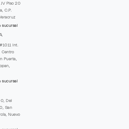
e JV Piso 20
a, C.P.
Veracruz
a sucursal
A
#1011 Int.
, Centro
n Puerta,
opan,
a sucursal
00, Del
20, San
cía, Nuevo