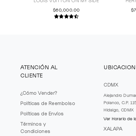
LOUIS VUITTON ON MY SIDE
HER
$60,000.00
$
ATENCIÓN AL
UBICACION
CLIENTE
CDMX
¿Cómo Vender?
Alejandro Duma
Polanco, C.P. 1
Políticas de Reembolso
Hidalgo, CDMX
Políticas de Envíos
Ver Horario de l
Términos y
XALAPA
Condiciones