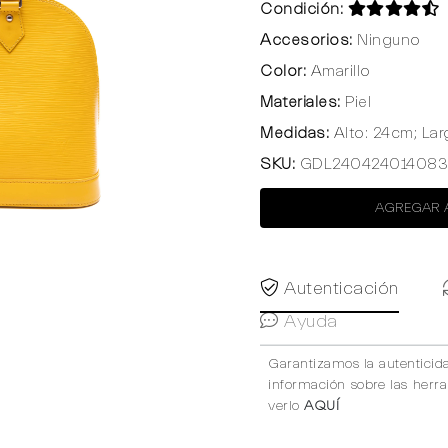
Condición:
Accesorios:
Ninguno
Color:
Amarillo
Materiales:
Piel
Medidas:
Alto: 24cm; La
SKU:
GDL240424014083
AGREGAR 
Autenticación
Ayuda
Garantizamos la autenticid
información sobre las herr
verlo
AQUÍ