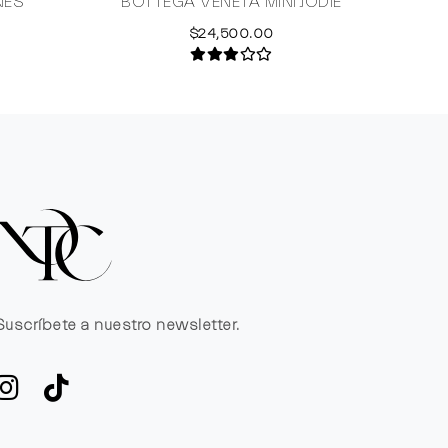
NES
BOTTEGA VENETA MINI JODIE
B
$24,500.00
Suscríbete a nuestro newsletter.