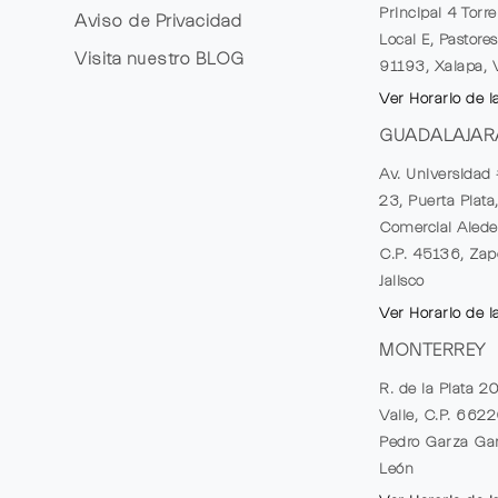
Principal 4 Torr
Aviso de Privacidad
Local E, Pastores
Visita nuestro
BLOG
91193, Xalapa, 
Ver Horario de l
GUADALAJAR
Av. Universidad 
23, Puerta Plata
Comercial Alede
C.P. 45136, Zap
Jalisco
Ver Horario de l
MONTERREY
R. de la Plata 2
Valle, C.P. 662
Pedro Garza Gar
León