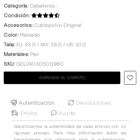
Categoría:
Caballeros..
Condición:
Accesorios:
Cubrepolvo Original
Color:
Plateado
Talla:
EU: 43.0 / MX: 28.0 / US: 10.0
Materiales:
Piel
SKU:
GDL240305011960
AGREGAR AL CARRITO
Autenticación
Devoluciones
Envíos
Ayuda
Garantizamos la autenticidad de cada artículo con un
riguroso proceso. Para mas información sobre las
herramientas que utilizamos para la autenticación,