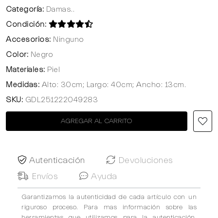
Categoría:
Damas..
Condición:
Accesorios:
Ninguno
Color:
Negro
Materiales:
Piel
Medidas:
Alto: 30cm; Largo: 40cm; Ancho: 13cm.
SKU:
GDL251222049283
AGREGAR AL CARRITO
Autenticación
Devoluciones
Envíos
Ayuda
Garantizamos la autenticidad de cada artículo con un
riguroso proceso. Para mas información sobre las
herramientas que utilizamos para la autenticación,