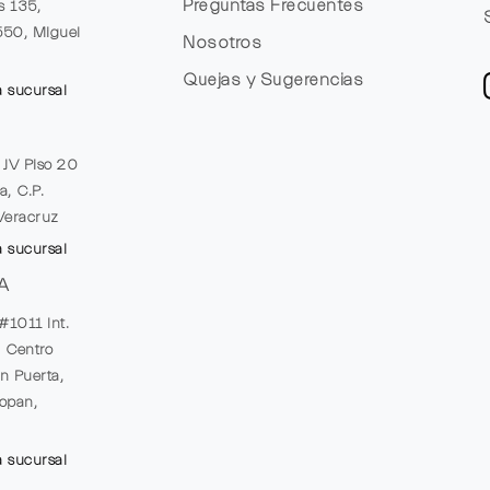
Preguntas Frecuentes
s 135,
1550, Miguel
Nosotros
Quejas y Sugerencias
a sucursal
e JV Piso 20
a, C.P.
Veracruz
a sucursal
A
#1011 Int.
, Centro
n Puerta,
opan,
a sucursal