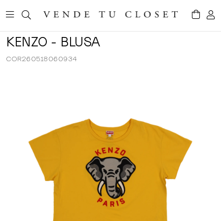
KENZO - BLUSA
COR260518060934