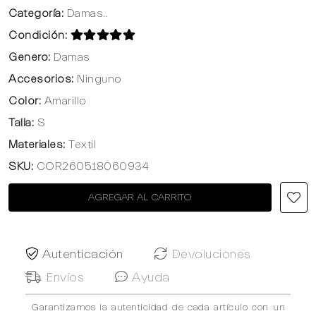
Categoría:
Damas..
Condición:
Genero:
Damas
Accesorios:
Ninguno
Color:
Amarillo
Talla:
S
Materiales:
Textil
SKU:
COR260518060934
AGREGAR AL CARRITO
Autenticación
Devoluciones
Envíos
Ayuda
Garantizamos la autenticidad de cada artículo con un