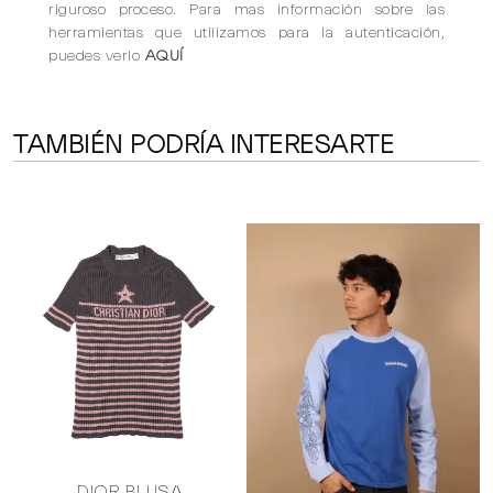
riguroso proceso. Para mas información sobre las
herramientas que utilizamos para la autenticación,
puedes verlo
AQUÍ
TAMBIÉN PODRÍA INTERESARTE
DIOR BLUSA