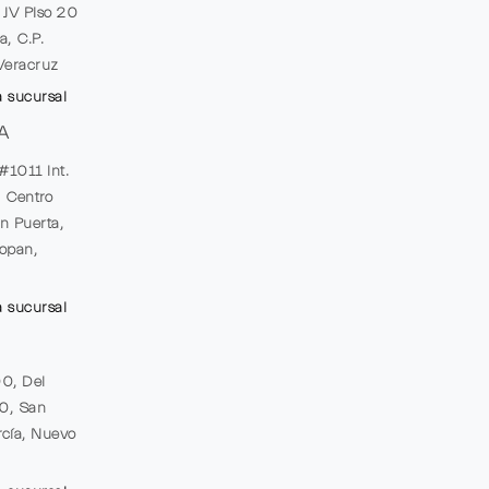
e JV Piso 20
a, C.P.
Veracruz
a sucursal
A
#1011 Int.
, Centro
n Puerta,
opan,
a sucursal
00, Del
20, San
cía, Nuevo