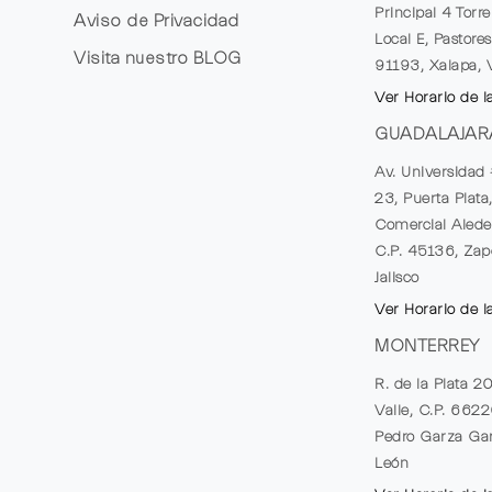
Principal 4 Torr
Aviso de Privacidad
Local E, Pastores
Visita nuestro
BLOG
91193, Xalapa, 
Ver Horario de l
GUADALAJAR
Av. Universidad 
23, Puerta Plata
Comercial Alede
C.P. 45136, Zap
Jalisco
Ver Horario de l
MONTERREY
R. de la Plata 2
Valle, C.P. 662
Pedro Garza Gar
León