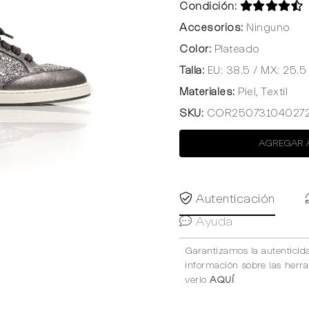
Condición:
Accesorios:
Ninguno
Color:
Plateado
Talla:
EU: 38.5 / MX: 25.5
Materiales:
Piel, Textil
SKU:
COR25073104027
AGREGAR 
Autenticación
Ayuda
Garantizamos la autenticid
información sobre las herr
verlo
AQUÍ