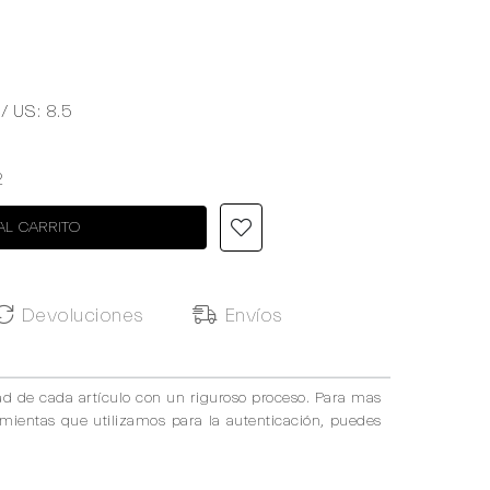
 / US: 8.5
2
AL CARRITO
Devoluciones
Envíos
ad de cada artículo con un riguroso proceso. Para mas
amientas que utilizamos para la autenticación, puedes