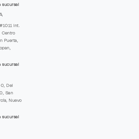
a sucursal
A
#1011 Int.
, Centro
n Puerta,
opan,
a sucursal
00, Del
20, San
cía, Nuevo
a sucursal