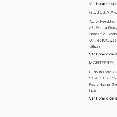
Ver Horario de l
GUADALAJAR
Av. Universidad 
23, Puerta Plata
Comercial Alede
C.P. 45136, Zap
Jalisco
Ver Horario de l
MONTERREY
R. de la Plata 2
Valle, C.P. 662
Pedro Garza Gar
León
Ver Horario de l