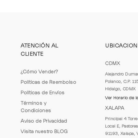
ATENCIÓN AL
UBICACION
CLIENTE
CDMX
¿Cómo Vender?
Alejandro Duma
Polanco, C.P. 1
Políticas de Reembolso
Hidalgo, CDMX
Políticas de Envíos
Ver Horario de l
Términos y
XALAPA
Condiciones
Principal 4 Torr
Aviso de Privacidad
Local E, Pastores
Visita nuestro
BLOG
91193, Xalapa, 