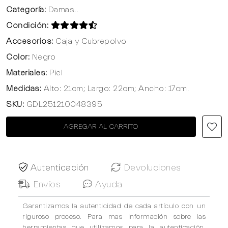
Categoría:
Damas..
Condición:
Accesorios:
Caja y Cubrepolvo
Color:
Negro
Materiales:
Piel
Medidas:
Alto: 21cm; Largo: 22cm; Ancho: 17cm.
SKU:
GDL251210048395
AGREGAR AL CARRITO
Autenticación
Devoluciones
Envíos
Ayuda
Garantizamos la autenticidad de cada artículo con un
riguroso proceso. Para mas información sobre las
herramientas que utilizamos para la autenticación,