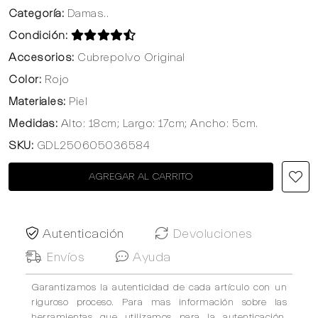
Categoría:
Damas..
Condición:
Accesorios:
Cubrepolvo Original
Color:
Rojo
Materiales:
Piel
Medidas:
Alto: 18cm; Largo: 17cm; Ancho: 5cm.
SKU:
GDL250605036584
AGREGAR AL CARRITO
Autenticación
Devoluciones
Envíos
Ayuda
Garantizamos la autenticidad de cada artículo con un
riguroso proceso. Para mas información sobre las
herramientas que utilizamos para la autenticación,