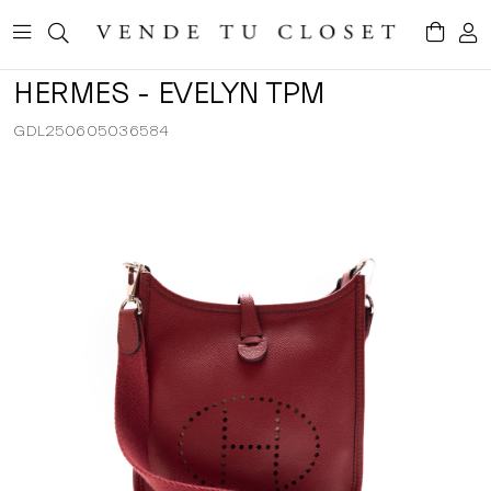
HERMES - EVELYN TPM
GDL250605036584