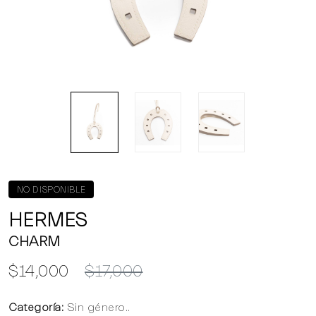
NO DISPONIBLE
HERMES
CHARM
$14,000
$17,000
Categoría:
Sin género..