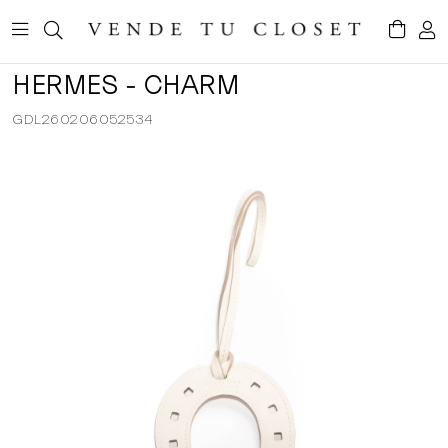
HERMES - CHARM
GDL260206052534