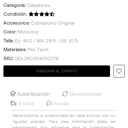
Categoría:
Caballeros..
Condición:
Accesorios:
Cubrepolvo Original
Color:
Multicolor
Talla:
EU: 44.0 / MX: 28.5 / US: 10.5
Materiales:
Piel, Textil
SKU:
GDL260204052278
AGREGAR AL CARRITO
Autenticación
Devoluciones
Envíos
Ayuda
Garantizamos la autenticidad de cada artículo con un
riguroso proceso. Para mas información sobre las
herramientas que utilizamos para la autenticación,