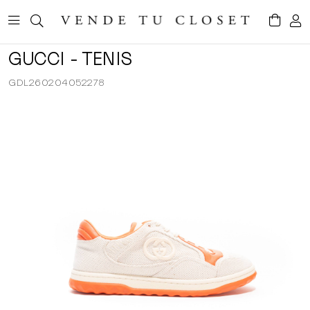
GUCCI - TENIS
GDL260204052278