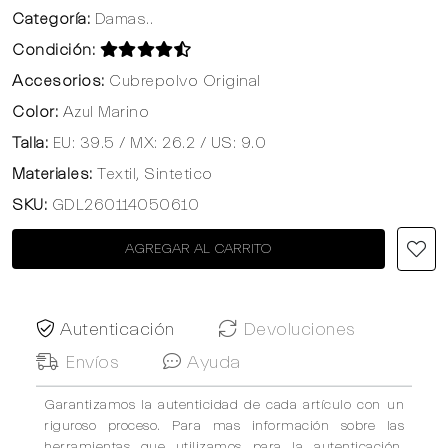
Categoría:
Damas..
Condición:
Accesorios:
Cubrepolvo Original
Color:
Azul Marino
Talla:
EU: 39.5 / MX: 26.2 / US: 9.0
Materiales:
Textil, Sintetico
SKU:
GDL260114050610
AGREGAR AL CARRITO
Autenticación
Devoluciones
Envíos
Ayuda
Garantizamos la autenticidad de cada artículo con un
riguroso proceso. Para mas información sobre las
herramientas que utilizamos para la autenticación,