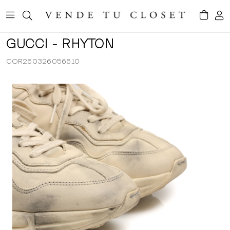
GUCCI - RHYTON
COR260326056610