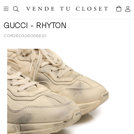
GUCCI - RHYTON
COR260326056610