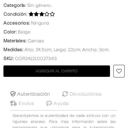
Categoría:
Sin género..
Condición:
Accesorios:
Ninguno
Color:
Beige
Materiales:
Canvas
Medidas:
Alto: 24.5cm; Largo: 22cm; Ancho: 3cm.
SKU:
COR241210027343
AGREGAR AL CARRITO
Autenticación
Devoluciones
Envíos
Ayuda
Garantizamos la autenticidad de cada artículo con un
riguroso proceso. Para mas información sobre las
herramientas que utilizamos para la autenticación,