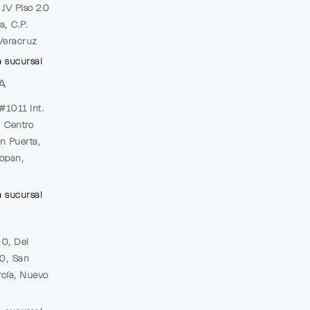
e JV Piso 20
a, C.P.
Veracruz
a sucursal
A
#1011 Int.
, Centro
n Puerta,
opan,
a sucursal
00, Del
20, San
cía, Nuevo