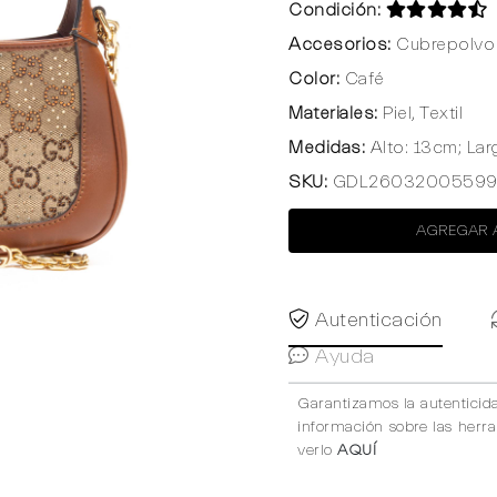
Condición:
Accesorios:
Cubrepolvo 
Color:
Café
Materiales:
Piel, Textil
Medidas:
Alto: 13cm; Lar
SKU:
GDL2603200559
AGREGAR 
Autenticación
Ayuda
Garantizamos la autenticid
información sobre las herr
verlo
AQUÍ