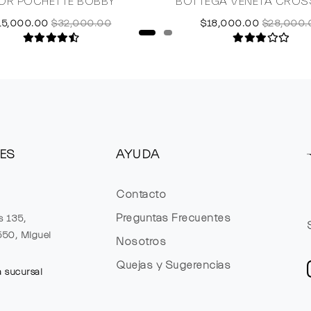
IOR POCHETTE BOBBY
BOTTEGA VENETA CRO
15,000.00
$32,000.00
$18,000.00
$28,000.
ES
AYUDA
Contacto
Preguntas Frecuentes
s 135,
1550, Miguel
Nosotros
Quejas y Sugerencias
a sucursal