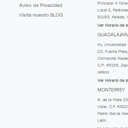
Principal 4 Torr
Aviso de Privacidad
Local E, Pastores
Visita nuestro
BLOG
91193, Xalapa, 
Ver Horario de l
GUADALAJAR
Av. Universidad 
23, Puerta Plata
Comercial Alede
C.P. 45136, Zap
Jalisco
Ver Horario de l
MONTERREY
R. de la Plata 2
Valle, C.P. 662
Pedro Garza Gar
León