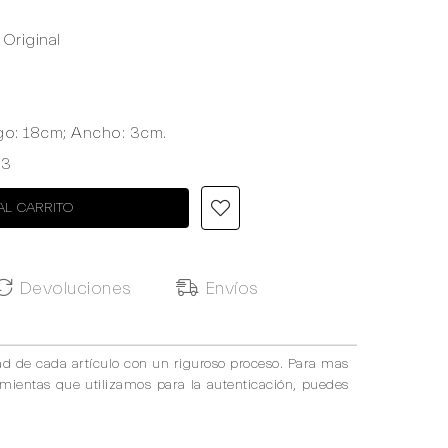
Original
go: 18cm; Ancho: 3cm.
93
AL CARRITO
Devoluciones
Envíos
ad de cada artículo con un riguroso proceso. Para mas
amientas que utilizamos para la autenticación, puedes