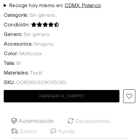
Recoge hoy mismo en:
CDMX, Polanco
Categoría:
Sin género..
Condición:
Genero:
Sin género
Accesorios:
Ninguno
Color:
Multicolor
Talla:
M
Materiales:
Textil
SKU:
COR260309055061
AGREGAR AL CARRITO
Autenticación
Devoluciones
Envíos
Ayuda