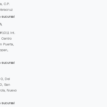
a, C.P.
Veracruz
a sucursal
A
#1011 Int.
, Centro
n Puerta,
opan,
a sucursal
00, Del
20, San
cía, Nuevo
a sucursal