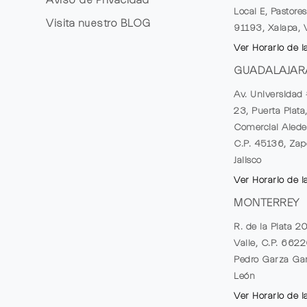
Local E, Pastores
Visita nuestro
BLOG
91193, Xalapa, 
Ver Horario de l
GUADALAJAR
Av. Universidad 
23, Puerta Plata
Comercial Alede
C.P. 45136, Zap
Jalisco
Ver Horario de l
MONTERREY
R. de la Plata 2
Valle, C.P. 662
Pedro Garza Gar
León
Ver Horario de l