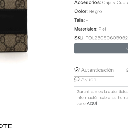
Accesorios:
Caja y Cubr
Color:
Negro
Talla:
-
Materiales:
Piel
SKU:
POL26050605962
Autenticación
Ayuda
Garantizamos la autenticid
información sobre las herr
verlo
AQUÍ
RTE