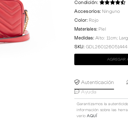
Condición:
Accesorios:
Ninguno
Color:
Rojo
Materiales:
Piel
Medidas:
Alto: 11cm; Lar
SKU:
GDL260126051444
AGREGAR 
Autenticación
Ayuda
Garantizamos la autenticid
información sobre las herr
verlo
AQUÍ