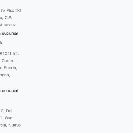
e JV Piso 20
a, C.P.
Veracruz
a sucursal
A
#1011 Int.
, Centro
n Puerta,
opan,
a sucursal
00, Del
20, San
cía, Nuevo