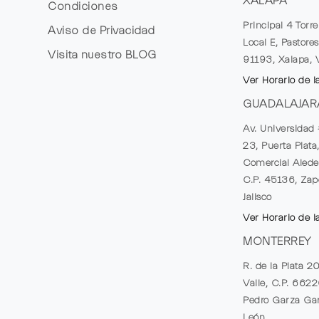
XALAPA
Condiciones
Principal 4 Torr
Aviso de Privacidad
Local E, Pastores
Visita nuestro
BLOG
91193, Xalapa, 
Ver Horario de l
GUADALAJAR
Av. Universidad 
23, Puerta Plata
Comercial Alede
C.P. 45136, Zap
Jalisco
Ver Horario de l
MONTERREY
R. de la Plata 2
Valle, C.P. 662
Pedro Garza Gar
León