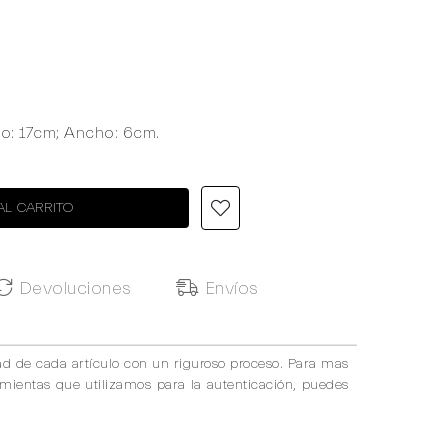
go: 17cm; Ancho: 6cm.
AL CARRITO
Devoluciones
Envíos
ad de cada artículo con un riguroso proceso. Para mas
amientas que utilizamos para la autenticación, puedes