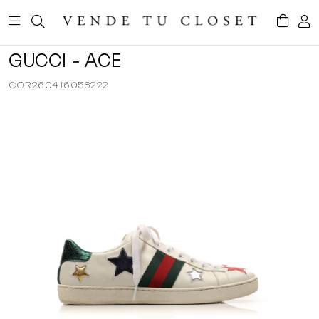
GUCCI - ACE
COR260416058222