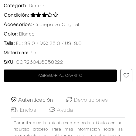
Categoría:
Damas..
Condición:
Accesorios:
Cubrepolvo Original
Color:
Blanco
Talla:
EU: 38.0 / MX: 25.0 / US: 8.0
Materiales:
Piel
SKU:
COR260416058222
AGREGAR AL CARRITO
Autenticación
Devoluciones
Envíos
Ayuda
Garantizamos la autenticidad de cada artículo con un
riguroso proceso. Para mas información sobre las
herramientas que utilizamos para la autenticación,