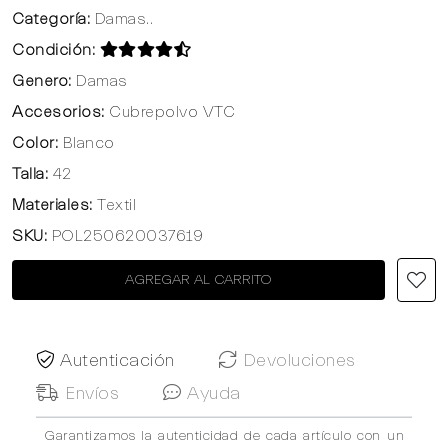
Categoría:
Damas..
Condición:
Genero:
Damas
Accesorios:
Cubrepolvo VTC
Color:
Blanco
Talla:
42
Materiales:
Textil
SKU:
POL250620037619
AGREGAR AL CARRITO
Autenticación
Devoluciones
Envíos
Ayuda
Garantizamos la autenticidad de cada artículo con un