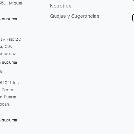
1550, Miguel
Nosotros
Quejas y Sugerencias
a sucursal
e JV Piso 20
a, C.P.
Veracruz
a sucursal
A
#1011 Int.
, Centro
n Puerta,
opan,
a sucursal