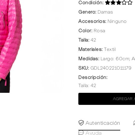
Condición:
Genero:
Damas
Accesorios:
Ninguno
Color:
Rosa
Talla:
42
Materiales:
Textil
Medidas:
Largo: 60cm; 
SKU:
GDL240221011179
Descripción:
Talla: 42
AGREGAR 
Autenticación
Ayuda