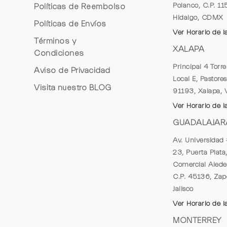
Polanco, C.P. 1
Políticas de Reembolso
Hidalgo, CDMX
Políticas de Envíos
Ver Horario de l
Términos y
XALAPA
Condiciones
Principal 4 Torr
Aviso de Privacidad
Local E, Pastores
Visita nuestro
BLOG
91193, Xalapa, 
Ver Horario de l
GUADALAJAR
Av. Universidad 
23, Puerta Plata
Comercial Alede
C.P. 45136, Zap
Jalisco
Ver Horario de l
MONTERREY